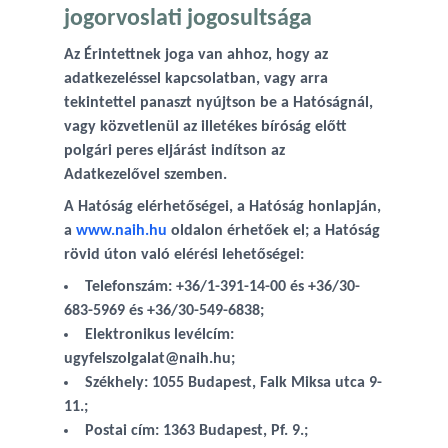
jogorvoslati jogosultsága
Az Érintettnek joga van ahhoz, hogy az
adatkezeléssel kapcsolatban, vagy arra
tekintettel panaszt nyújtson be a Hatóságnál,
vagy közvetlenül az illetékes bíróság előtt
polgári peres eljárást indítson az
Adatkezelővel szemben.
A Hatóság elérhetőségei, a Hatóság honlapján,
a
www.naih.hu
oldalon érhetőek el; a Hatóság
rövid úton való elérési lehetőségei:
Telefonszám: +36/1-391-14-00 és +36/30-
683-5969 és +36/30-549-6838;
Elektronikus levélcím:
ugyfelszolgalat@naih.hu;
Székhely: 1055 Budapest, Falk Miksa utca 9-
11.;
Postai cím: 1363 Budapest, Pf. 9.;