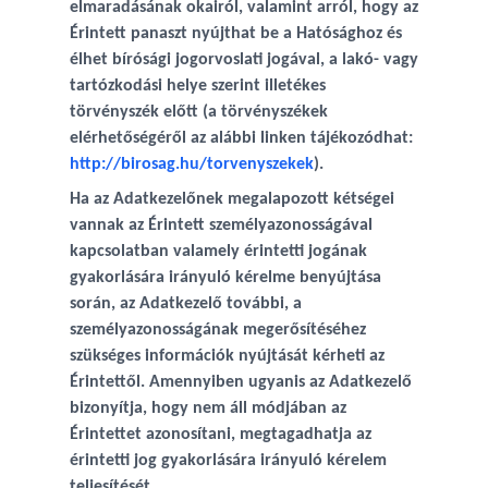
elmaradásának okairól, valamint arról, hogy az
Érintett panaszt nyújthat be a Hatósághoz és
élhet bírósági jogorvoslati jogával, a lakó- vagy
tartózkodási helye szerint illetékes
törvényszék előtt (a törvényszékek
elérhetőségéről az alábbi linken tájékozódhat:
http://birosag.hu/torvenyszekek
).
Ha az Adatkezelőnek megalapozott kétségei
vannak az Érintett személyazonosságával
kapcsolatban valamely érintetti jogának
gyakorlására irányuló kérelme benyújtása
során, az Adatkezelő további, a
személyazonosságának megerősítéséhez
szükséges információk nyújtását kérheti az
Érintettől. Amennyiben ugyanis az Adatkezelő
bizonyítja, hogy nem áll módjában az
Érintettet azonosítani, megtagadhatja az
érintetti jog gyakorlására irányuló kérelem
teljesítését.