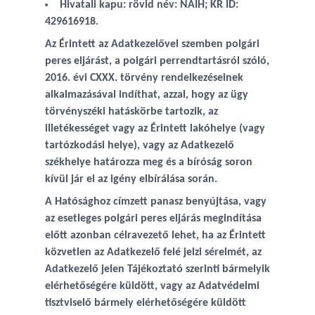
Hivatali kapu: rövid név: NAIH; KR ID:
429616918.
Az Érintett az Adatkezelővel szemben polgári
peres eljárást, a polgári perrendtartásról szóló,
2016. évi CXXX. törvény rendelkezéseinek
alkalmazásával indíthat, azzal, hogy az ügy
törvényszéki hatáskörbe tartozik, az
illetékességet vagy az Érintett lakóhelye (vagy
tartózkodási helye), vagy az Adatkezelő
székhelye határozza meg és a bíróság soron
kívül jár el az igény elbírálása során.
A Hatósághoz címzett panasz benyújtása, vagy
az esetleges polgári peres eljárás megindítása
előtt azonban célravezető lehet, ha az Érintett
közvetlen az Adatkezelő felé jelzi sérelmét, az
Adatkezelő jelen Tájékoztató szerinti bármelyik
elérhetőségére küldött, vagy az Adatvédelmi
tisztviselő bármely elérhetőségére küldött