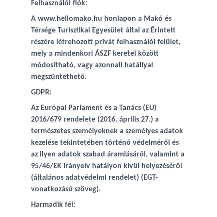
Felhasználói fiók:
A www.hellomako.hu honlapon a Makó és
Térsége Turisztikai Egyesület által az Érintett
részére létrehozott privát felhasználói felület,
mely a mindenkori ÁSZF keretei között
módosítható, vagy azonnali hatállyal
megszüntethető.
GDPR:
Az Európai Parlament és a Tanács (EU)
2016/679 rendelete (2016. április 27.) a
természetes személyeknek a személyes adatok
kezelése tekintetében történő védelméről és
az ilyen adatok szabad áramlásáról, valamint a
95/46/EK irányelv hatályon kívül helyezéséről
(általános adatvédelmi rendelet) (EGT-
vonatkozású szöveg).
Harmadik fél: