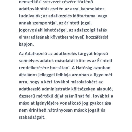
nemzetközi szervezet részére történő
adattovábbítás esetén az azzal kapcsolatos
tudnivalók; az adatkezelés időtartama, vagy
annak szempontjai, az érintett jogai,
jogorvoslati lehetőségei, az adatszolgáltatás
elmaradásának következményei) hozzáférést
kapjon.
Az Adatkezelő az adatkezelés tárgyát képező
személyes adatok másolatát köteles az Érintett
rendelkezésére bocsátani. A Hatóság azonban
általános jelleggel felhívja azonban a figyelmét
arra, hogy a kért további másolatokért az
adatkezelő adminisztratív költségeken alapuló,
észszerű mértékű díjat számíthat fel, továbbá a
másolat igénylésére vonatkozó jog gyakorlása
nem érintheti hátrányosan mások jogait és
szabadságait.