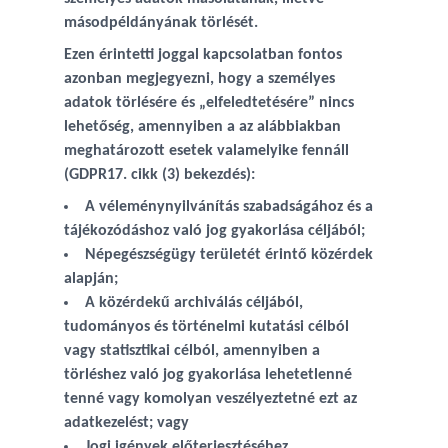
másodpéldányának törlését.
Ezen érintetti joggal kapcsolatban fontos
azonban megjegyezni, hogy a személyes
adatok törlésére és „elfeledtetésére” nincs
lehetőség, amennyiben a az alábbiakban
meghatározott esetek valamelyike fennáll
(GDPR17. cikk (3) bekezdés):
A véleménynyilvánítás szabadságához és a
tájékozódáshoz való jog gyakorlása céljából;
Népegészségügy területét érintő közérdek
alapján;
A közérdekű archiválás céljából,
tudományos és történelmi kutatási célból
vagy statisztikai célból, amennyiben a
törléshez való jog gyakorlása lehetetlenné
tenné vagy komolyan veszélyeztetné ezt az
adatkezelést; vagy
Jogi igények előterjesztéséhez,