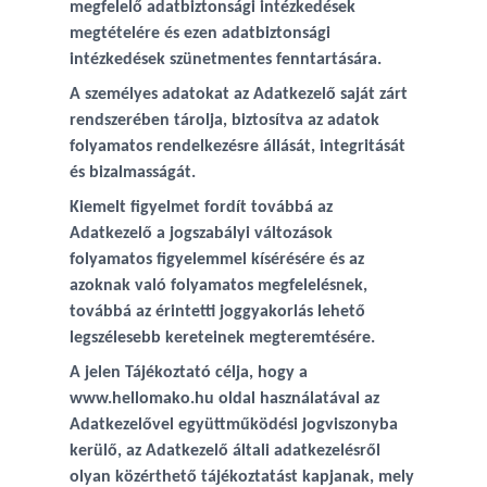
megfelelő adatbiztonsági intézkedések
megtételére és ezen adatbiztonsági
intézkedések szünetmentes fenntartására.
A személyes adatokat az Adatkezelő saját zárt
rendszerében tárolja, biztosítva az adatok
folyamatos rendelkezésre állását, integritását
és bizalmasságát.
Kiemelt figyelmet fordít továbbá az
Adatkezelő a jogszabályi változások
folyamatos figyelemmel kísérésére és az
azoknak való folyamatos megfelelésnek,
továbbá az érintetti joggyakorlás lehető
legszélesebb kereteinek megteremtésére.
A jelen Tájékoztató célja, hogy a
www.hellomako.hu oldal használatával az
Adatkezelővel együttműködési jogviszonyba
kerülő, az Adatkezelő általi adatkezelésről
olyan közérthető tájékoztatást kapjanak, mely