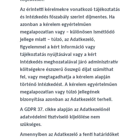
Az érintetti kérelmekre vonatkozó tájékoztatás
és intézkedés főszabály szerint díjmentes. Ha
azonban a kérelem egyértelműen
megalapozatlan vagy – különösen ismétlődő
jellege miatt – túlzó, az Adatkezelő,
figyelemmel a kért információ vagy
tájékoztatás nyújtásával vagy a kért
intézkedés meghozatalával járó adminisztratív
költségekre észszerű összegű díjat számíthat
fel, vagy megtagadhatja a kérelem alapján
történő intézkedést. A kérelem egyértelműen
megalapozatlan vagy túlzó jellegének
bizonyítása azonban az Adatkezelőt terheli.
A GDPR 37. cikke alapján az Adatkezelőnél
adatvédelmi tisztviselő kijelölése nem
szükséges.
Amennyiben az Adatkezelő a fenti határidőket