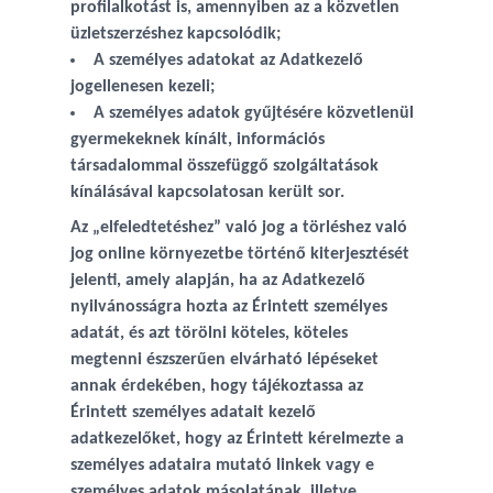
profilalkotást is, amennyiben az a közvetlen
üzletszerzéshez kapcsolódik;
A személyes adatokat az Adatkezelő
jogellenesen kezeli;
A személyes adatok gyűjtésére közvetlenül
gyermekeknek kínált, információs
társadalommal összefüggő szolgáltatások
kínálásával kapcsolatosan került sor.
Az „elfeledtetéshez” való jog a törléshez való
jog online környezetbe történő kiterjesztését
jelenti, amely alapján, ha az Adatkezelő
nyilvánosságra hozta az Érintett személyes
adatát, és azt törölni köteles, köteles
megtenni észszerűen elvárható lépéseket
annak érdekében, hogy tájékoztassa az
Érintett személyes adatait kezelő
adatkezelőket, hogy az Érintett kérelmezte a
személyes adataira mutató linkek vagy e
személyes adatok másolatának, illetve